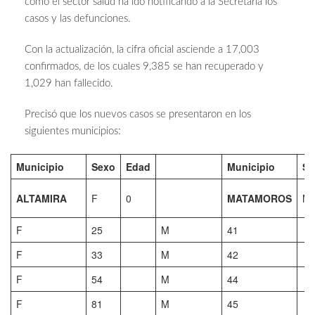
como el sector salud ha ido notificando a la Secretaría los
casos y las defunciones.
Con la actualización, la cifra oficial asciende a 17,003
confirmados, de los cuales 9,385 se han recuperado y
1,029 han fallecido.
Precisó que los nuevos casos se presentaron en los
siguientes municipios:
Municipio
Sexo
Edad
Municipio
Se
ALTAMIRA
F
0
MATAMOROS
M
F
25
M
41
F
33
M
42
F
54
M
44
F
81
M
45