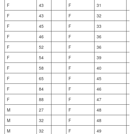
F
43
F
31
F
43
F
32
F
45
F
33
F
46
F
36
F
52
F
36
F
54
F
39
F
58
F
40
F
65
F
45
F
84
F
46
F
88
F
47
M
27
F
48
M
32
F
48
M
32
F
49