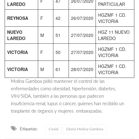
F
47
26/07/2020
LAREDO
PARTICULAR
HGZMF 1 CD.
REYNOSA
F
42
26/07/2020
VICTORIA
NUEVO
HGZ 11 NUEVO
M
51
27/07/2020
LAREDO
LAREDO
HGZMF 1 CD.
VICTORIA
F
50
27/07/2020
VICTORIA
HGZMF 1 CD.
VICTORIA
M
61
28/07/2020
VICTORIA
Molina Gamboa pidió mantener el control de las
enfermedades como obesidad, hipertensión, diabetes,
VIH/SIDA, también a las personas que padecen
insuficiencia renal, lupus o cáncer, quienes han recibido un
trasplante de órganos y mujeres embarazadas.
Etiquetas:
Covid
Gloria Molina Gamboa