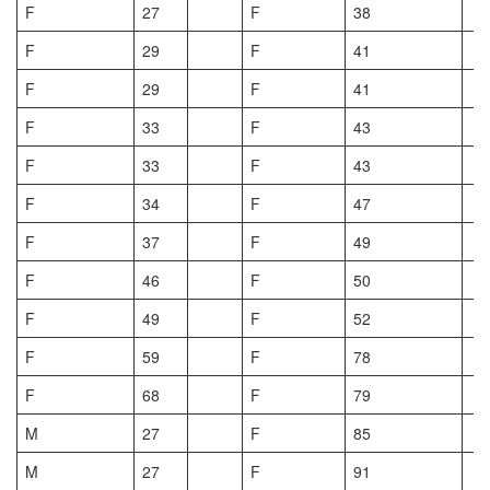
F
27
F
38
F
29
F
41
F
29
F
41
F
33
F
43
F
33
F
43
F
34
F
47
F
37
F
49
F
46
F
50
F
49
F
52
F
59
F
78
F
68
F
79
M
27
F
85
M
27
F
91