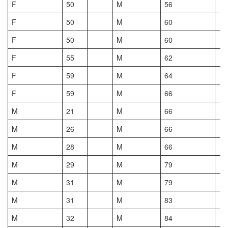
F
50
M
56
F
50
M
60
F
50
M
60
F
55
M
62
F
59
M
64
F
59
M
66
M
21
M
66
M
26
M
66
M
28
M
66
M
29
M
79
M
31
M
79
M
31
M
83
M
32
M
84