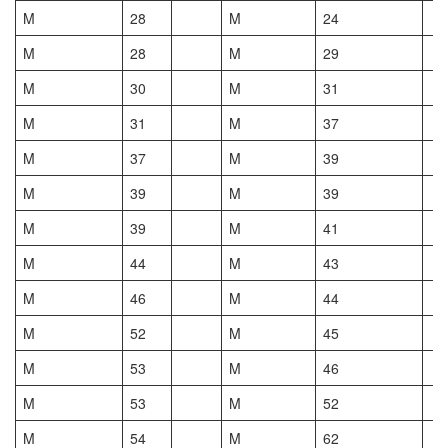
M
28
M
24
M
28
M
29
M
30
M
31
M
31
M
37
M
37
M
39
M
39
M
39
M
39
M
41
M
44
M
43
M
46
M
44
M
52
M
45
M
53
M
46
M
53
M
52
M
54
M
62