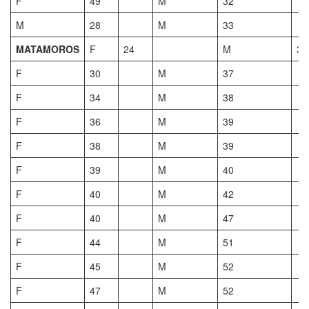
F
49
M
32
M
28
M
33
MATAMOROS
F
24
M
36
F
30
M
37
F
34
M
38
F
36
M
39
F
38
M
39
F
39
M
40
F
40
M
42
F
40
M
47
F
44
M
51
F
45
M
52
F
47
M
52