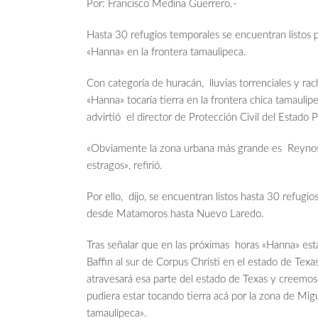
Por: Francisco Medina Guerrero.-
Hasta 30 refugios temporales se encuentran listos p
«Hanna» en la frontera tamaulipeca.
Con categoría de huracán, lluvias torrenciales y rac
«Hanna» tocaría tierra en la frontera chica tamauli
advirtió el director de Protección Civil del Estado
«Obviamente la zona urbana más grande es Reynos
estragos», refirió.
Por ello, dijo, se encuentran listos hasta 30 refugi
desde Matamoros hasta Nuevo Laredo.
Tras señalar que en las próximas horas «Hanna» esta
Baffin al sur de Corpus Christi en el estado de Texa
atravesará esa parte del estado de Texas y creemo
pudiera estar tocando tierra acá por la zona de Mi
tamaulipeca».