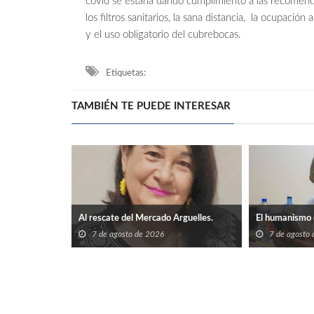
covid se estaría dando cumplimiento a las recomen
los filtros sanitarios, la sana distancia, la ocupació
y el uso obligatorio del cubrebocas.
Etiquetas:
TAMBIÉN TE PUEDE INTERESAR
Al rescate del Mercado Arguelles.
El humanismo 
7 de agosto de 2026
7 de agosto