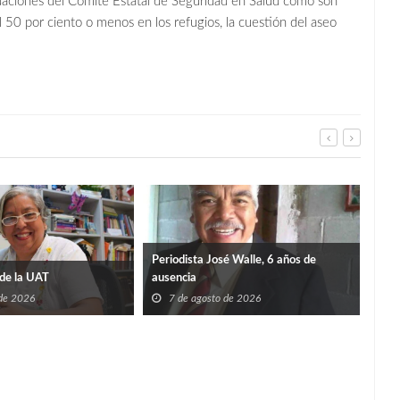
daciones del Comité Estatal de Seguridad en Salud como son
n al 50 por ciento o menos en los refugios, la cuestión del aseo
Periodista José Walle, 6 años de
de la UAT
ausencia
 de 2026
7 de agosto de 2026
TIE
SÚP
7