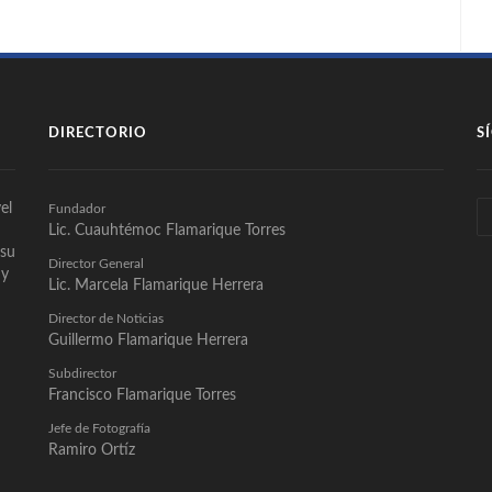
DIRECTORIO
S
el
Fundador
Lic. Cuauhtémoc Flamarique Torres
 su
Director General
 y
Lic. Marcela Flamarique Herrera
Director de Noticias
Guillermo Flamarique Herrera
Subdirector
Francisco Flamarique Torres
Jefe de Fotografía
Ramiro Ortíz