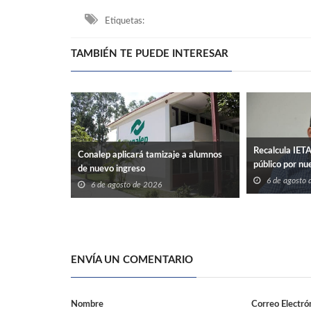
Etiquetas:
TAMBIÉN TE PUEDE INTERESAR
Recalcula IET
Conalep aplicará tamizaje a alumnos
público por nu
de nuevo ingreso
6 de agosto
6 de agosto de 2026
ENVÍA UN COMENTARIO
Nombre
Correo Electró