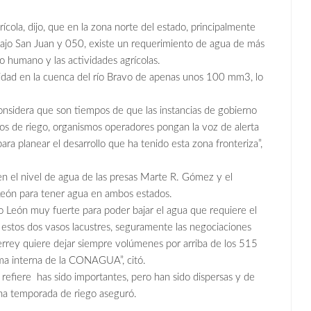
ícola, dijo, que en la zona norte del estado, principalmente
 Bajo San Juan y 050, existe un requerimiento de agua de más
o humano y las actividades agrícolas.
lidad en la cuenca del río Bravo de apenas unos 100 mm3, lo
considera que son tiempos de que las instancias de gobierno
itos de riego, organismos operadores pongan la voz de alerta
ra planear el desarrollo que ha tenido esta zona fronteriza”,
n el nivel de agua de las presas Marte R. Gómez y el
León para tener agua en ambos estados.
 León muy fuerte para poder bajar el agua que requiere el
 estos dos vasos lacustres, seguramente las negociaciones
rey quiere dejar siempre volúmenes por arriba de los 515
rma interna de la CONAGUA”, citó.
, refiere has sido importantes, pero han sido dispersas y de
una temporada de riego aseguró.