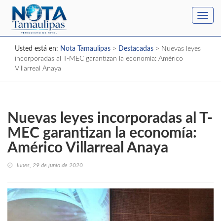
Toggl
navig
Usted está en:
Nota Tamaulipas
>
Destacadas
>
Nuevas leyes
incorporadas al T-MEC garantizan la economía: Américo
Villarreal Anaya
Nuevas leyes incorporadas al T-
MEC garantizan la economía:
Américo Villarreal Anaya
lunes, 29 de junio de 2020