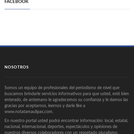
FACEBOOK
NOSOTROS
Somos un equipo de profesionales del periodismo de nivel que
buscamos brindarle servicios informativos para que usted, esté bien
enterado, de antemano le agradecemos su confianza y le damos las
gracias por aceptarnos, leernos y darle like a
www.notatamaulipas.com.
En nuestro portal usted podrá encontrar información: local, estatal,
nacional, internacional, deportes, espectáculos y opiniones de
nuestros diversos colaboradores con un respetado pluralismo.