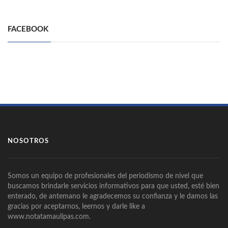
FACEBOOK
NOSOTROS
Somos un equipo de profesionales del periodismo de nivel que
buscamos brindarle servicios informativos para que usted, esté bien
enterado, de antemano le agradecemos su confianza y le damos las
gracias por aceptarnos, leernos y darle like a
www.notatamaulipas.com.