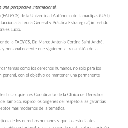
 una perspectiva internacional.
co (FADYCS) de la Universidad Autónoma de Tamaulipas (UAT)
cción a la Teoría General y Práctica Estratégica”, impartido
rales Lucio.
ector de la FADYCS, Dr. Marco Antonio Cortina Saint André,
s y personal docente que siguieron la transmisión de la
bordar temas como los derechos humanos, no solo para los
en general, con el objetivo de mantener una permanente
les Lucio, quien es Coordinador de la Clínica de Derechos
 Tampico, explicó los orígenes del respeto a las garantías
nceptos más modernos de la temática.
ácticos de los derechos humanos y que los estudiantes
su vida profesional, e incluso cuando viertan alguna opinión