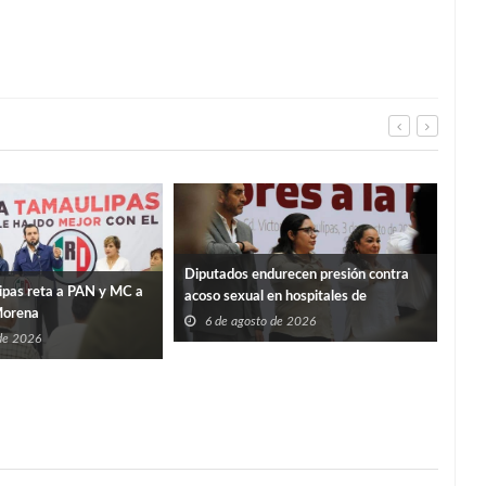
Diputados endurecen presión contra
IET
ipas reta a PAN y MC a
acoso sexual en hospitales de
repa
Morena
Tamaulipas
6 de agosto de 2026
6
 de 2026