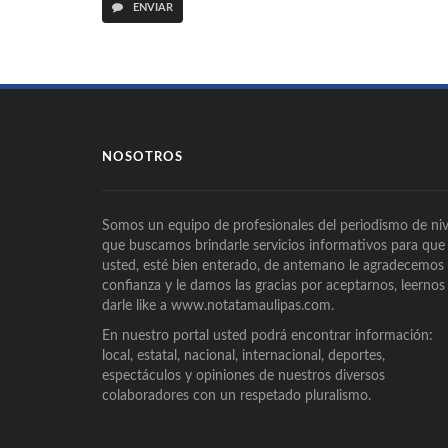
ENVIAR
NOSOTROS
Somos un equipo de profesionales del periodismo de niv
que buscamos brindarle servicios informativos para que
usted, esté bien enterado, de antemano le agradecemos
confianza y le damos las gracias por aceptarnos, leernos
darle like a www.notatamaulipas.com.
En nuestro portal usted podrá encontrar información:
local, estatal, nacional, internacional, deportes,
espectáculos y opiniones de nuestros diversos
colaboradores con un respetado pluralismo.