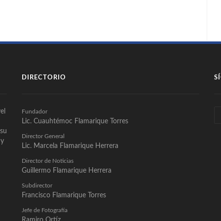
DIRECTORIO
S
el
Fundador
Lic. Cuauhtémoc Flamarique Torres
 su
Director General
 y
Lic. Marcela Flamarique Herrera
Director de Noticias
Guillermo Flamarique Herrera
Subdirector
Francisco Flamarique Torres
Jefe de Fotografía
Ramiro Ortíz