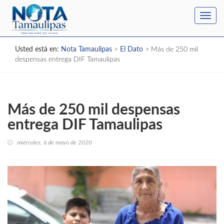
Toggl
navig
Usted está en:
Nota Tamaulipas
>
El Dato
>
Más de 250 mil
despensas entrega DIF Tamaulipas
Más de 250 mil despensas
entrega DIF Tamaulipas
miércoles, 6 de mayo de 2020