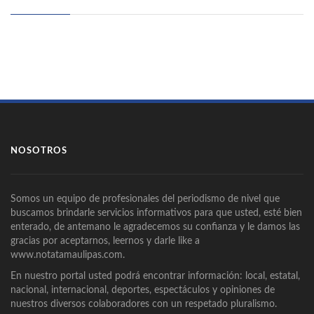
NOSOTROS
Somos un equipo de profesionales del periodismo de nivel que
buscamos brindarle servicios informativos para que usted, esté bien
enterado, de antemano le agradecemos su confianza y le damos las
gracias por aceptarnos, leernos y darle like a
www.notatamaulipas.com.
En nuestro portal usted podrá encontrar información: local, estatal,
nacional, internacional, deportes, espectáculos y opiniones de
nuestros diversos colaboradores con un respetado pluralismo.