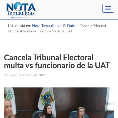
Toggl
navig
Usted está en:
Nota Tamaulipas
>
El Dato
>
Cancela Tribunal
Electoral multa vs funcionario de la UAT
Cancela Tribunal Electoral
multa vs funcionario de la UAT
jueves, 5 de marzo de 2020