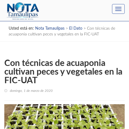
Toggl
navig
Usted está en:
Nota Tamaulipas
>
El Dato
>
Con técnicas de
acuaponia cultivan peces y vegetales en la FIC-UAT
Con técnicas de acuaponia
cultivan peces y vegetales en la
FIC-UAT
domingo, 1 de marzo de 2020