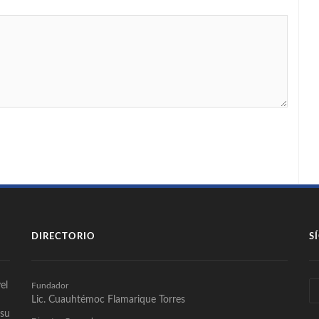
DIRECTORIO
S
el
Fundador
Lic. Cuauhtémoc Flamarique Torres
 su