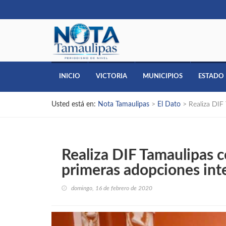
INICIO
VICTORIA
MUNICIPIOS
ESTADO
Usted está en:
Nota Tamaulipas
>
El Dato
>
Realiza DIF
Realiza DIF Tamaulipas c
primeras adopciones inte
domingo, 16 de febrero de 2020