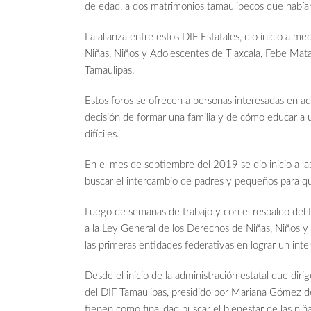
de edad, a dos matrimonios tamaulipecos que habían
La alianza entre estos DIF Estatales, dio inicio a m
Niñas, Niños y Adolescentes de Tlaxcala, Febe Mata E
Tamaulipas.
Estos foros se ofrecen a personas interesadas en a
decisión de formar una familia y de cómo educar a 
difíciles.
En el mes de septiembre del 2019 se dio inicio a las
buscar el intercambio de padres y pequeños para qu
Luego de semanas de trabajo y con el respaldo del 
a la Ley General de los Derechos de Niñas, Niños y
las primeras entidades federativas en lograr un inte
Desde el inicio de la administración estatal que dir
del DIF Tamaulipas, presidido por Mariana Gómez d
tienen como finalidad buscar el bienestar de las ni