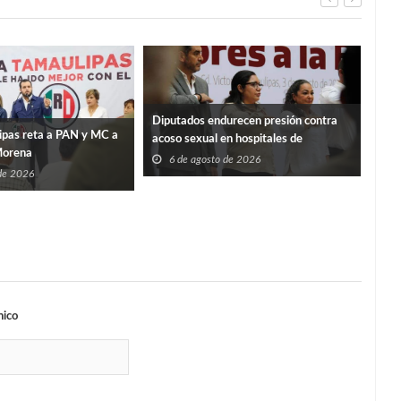
Diputados endurecen presión contra
IET
ipas reta a PAN y MC a
acoso sexual en hospitales de
repa
Morena
Tamaulipas
6 de agosto de 2026
6
 de 2026
nico