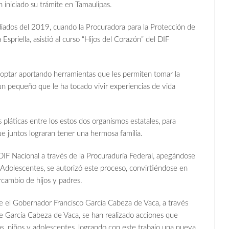
 iniciado su trámite en Tamaulipas.
ediados del 2019, cuando la Procuradora para la Protección de
spriella, asistió al curso “Hijos del Corazón” del DIF
doptar aportando herramientas que les permiten tomar la
un pequeño que le ha tocado vivir experiencias de vida
 pláticas entre los estos dos organismos estatales, para
e juntos lograran tener una hermosa familia.
DIF Nacional a través de la Procuraduría Federal, apegándose
 Adolescentes, se autorizó este proceso, convirtiéndose en
rcambio de hijos y padres.
ige el Gobernador Francisco García Cabeza de Vaca, a través
e García Cabeza de Vaca, se han realizado acciones que
ñas, niños y adolescentes, logrando con este trabajo una nueva