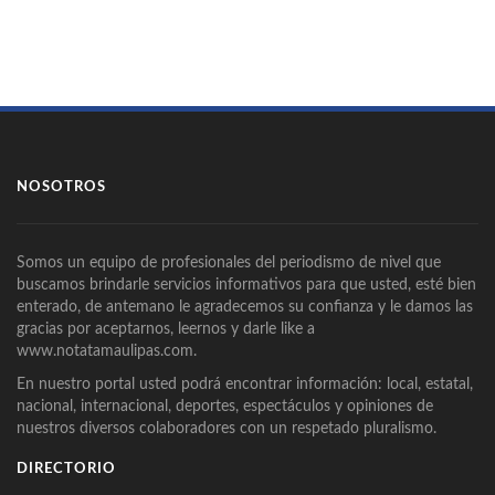
NOSOTROS
Somos un equipo de profesionales del periodismo de nivel que
buscamos brindarle servicios informativos para que usted, esté bien
enterado, de antemano le agradecemos su confianza y le damos las
gracias por aceptarnos, leernos y darle like a
www.notatamaulipas.com.
En nuestro portal usted podrá encontrar información: local, estatal,
nacional, internacional, deportes, espectáculos y opiniones de
nuestros diversos colaboradores con un respetado pluralismo.
DIRECTORIO