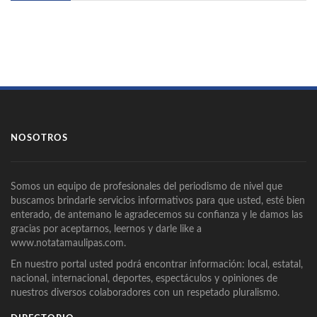
NOSOTROS
Somos un equipo de profesionales del periodismo de nivel que
buscamos brindarle servicios informativos para que usted, esté bien
enterado, de antemano le agradecemos su confianza y le damos las
gracias por aceptarnos, leernos y darle like a
www.notatamaulipas.com.
En nuestro portal usted podrá encontrar información: local, estatal,
nacional, internacional, deportes, espectáculos y opiniones de
nuestros diversos colaboradores con un respetado pluralismo.