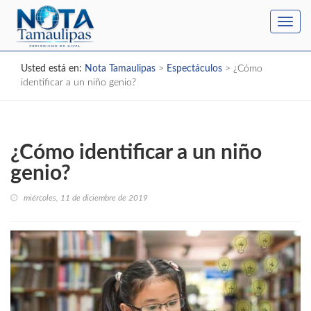
Toggl
navig
Usted está en:
Nota Tamaulipas
>
Espectáculos
>
¿Cómo
identificar a un niño genio?
¿Cómo identificar a un niño
genio?
miércoles, 11 de diciembre de 2019