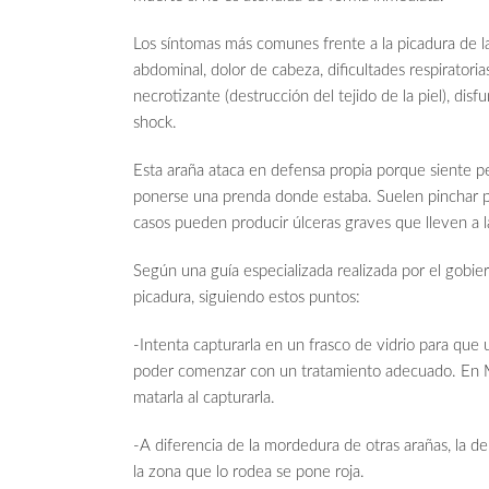
Los síntomas más comunes frente a la picadura de la 
abdominal, dolor de cabeza, dificultades respiratorias,
necrotizante (destrucción del tejido de la piel), dis
shock.
Esta araña ataca en defensa propia porque siente pe
ponerse una prenda donde estaba. Suelen pinchar pr
casos pueden producir úlceras graves que lleven a la
Según una guía especializada realizada por el gobi
picadura, siguiendo estos puntos:
-Intenta capturarla en un frasco de vidrio para que 
poder comenzar con un tratamiento adecuado. En M
matarla al capturarla.
-A diferencia de la mordedura de otras arañas, la de
la zona que lo rodea se pone roja.