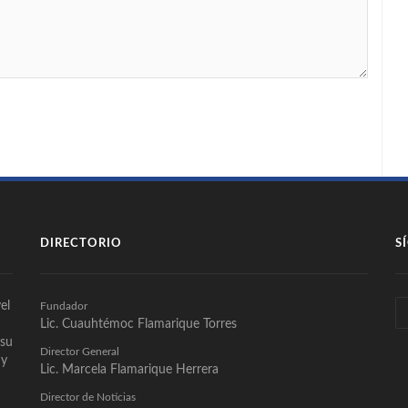
DIRECTORIO
S
el
Fundador
Lic. Cuauhtémoc Flamarique Torres
 su
Director General
 y
Lic. Marcela Flamarique Herrera
Director de Noticias