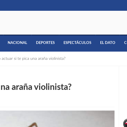
NACIONAL
DEPORTES
ESPECTÁCULOS
EL DATO
C
actuar si te pica una araña violinista?
na araña violinista?