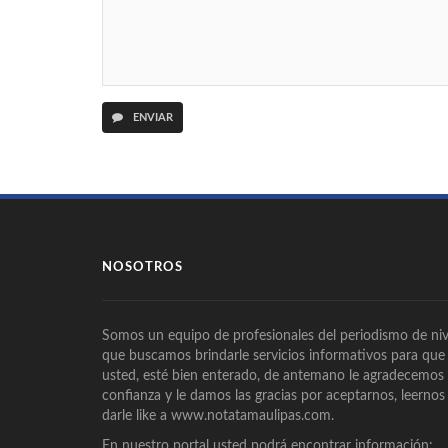
ENVIAR
NOSOTROS
Somos un equipo de profesionales del periodismo de niv
que buscamos brindarle servicios informativos para que
usted, esté bien enterado, de antemano le agradecemos
confianza y le damos las gracias por aceptarnos, leernos
darle like a www.notatamaulipas.com.
En nuestro portal usted podrá encontrar información: