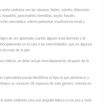
araña violinista son las náuseas, fiebre, vómito, distensión
 hepatitis, pancreatitis, hemólisis, sepsis, fascitis
función miocárdica, edema pulmonar, insuficiencia renal y
ligro de ser aplastada cuando alguien está dormido o al
incipalmente en la cara o las extremidades, que en algunos
 necrosis de la piel.
erno chileno, se debe actuar inmediatamente después de la
un especialista pueda identificar el tipo al que pertenece y
éxico se conocen 18 especies de este género. Intenta no
 la araña violinista crea una ampolla blanca o con pus y toda