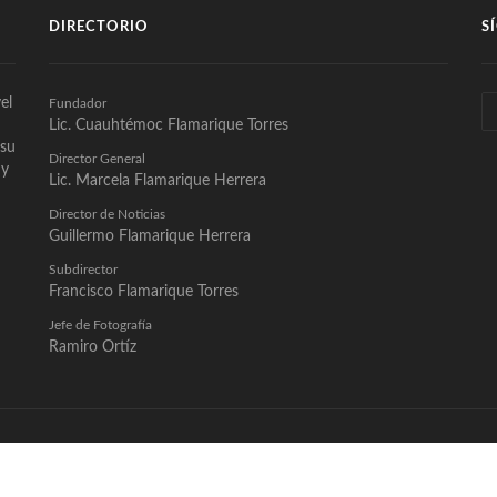
DIRECTORIO
S
el
Fundador
Lic. Cuauhtémoc Flamarique Torres
 su
Director General
 y
Lic. Marcela Flamarique Herrera
Director de Noticias
Guillermo Flamarique Herrera
Subdirector
Francisco Flamarique Torres
Jefe de Fotografía
Ramiro Ortíz