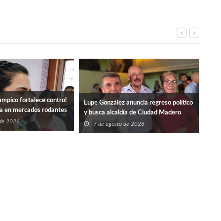
mpico fortalece control
“PO
Lupe González anuncia regreso político
ia en mercados rodantes
ISS
y busca alcaldía de Ciudad Madero
 de 2026
7
7 de agosto de 2026