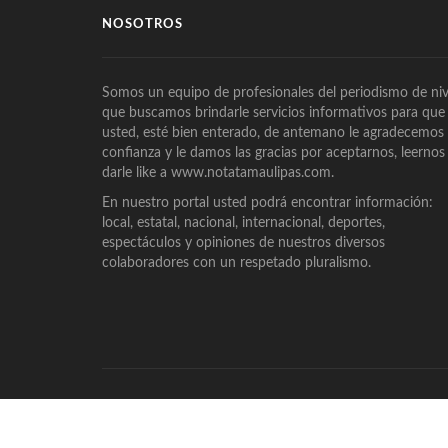
NOSOTROS
Somos un equipo de profesionales del periodismo de niv
que buscamos brindarle servicios informativos para que
usted, esté bien enterado, de antemano le agradecemos
confianza y le damos las gracias por aceptarnos, leernos
darle like a www.notatamaulipas.com.
En nuestro portal usted podrá encontrar información:
local, estatal, nacional, internacional, deportes,
espectáculos y opiniones de nuestros diversos
colaboradores con un respetado pluralismo.
© Derechos Reservados, 2019, Diseño por
Eberth