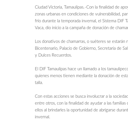
Ciudad Victoria, Tamaulipas.-Con la finalidad de ap
zonas urbanas en condiciones de vulnerabilidad, pa
frío durante la temporada invernal, el Sistema DI
Vaca, dio inicio a la campaña de donación de chama
Los donativos de chamarras, o suéteres se estarán 
Bicentenario, Palacio de Gobierno, Secretaría de Sa
y Dulces Recuerdos.
El DIF Tamaulipas hace un llamado a los tamaulipe
quienes menos tienen mediante la donación de esta
talla.
Con estas acciones se busca involucrar a la sociedad 
entre otros, con la finalidad de ayudar a las famili
ellos al brindarles la oportunidad de abrigarse dur
invernal.