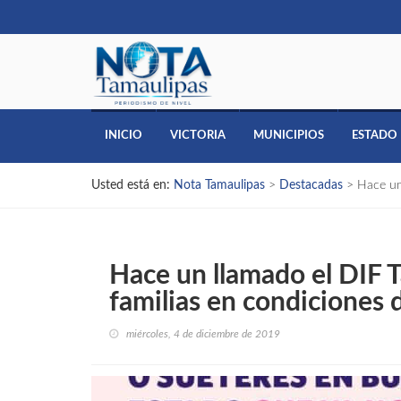
INICIO
VICTORIA
MUNICIPIOS
ESTADO
Usted está en:
Nota Tamaulipas
>
Destacadas
>
Hace un
Hace un llamado el DIF T
familias en condiciones 
miércoles, 4 de diciembre de 2019