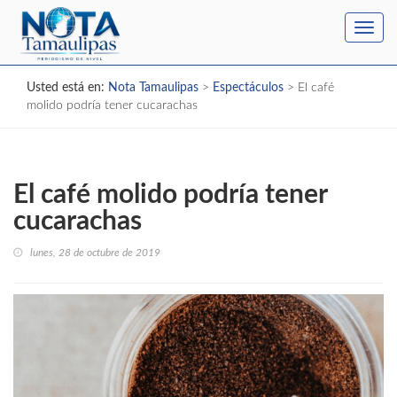
Toggl
navig
Usted está en:
Nota Tamaulipas
>
Espectáculos
>
El café
molido podría tener cucarachas
El café molido podría tener
cucarachas
lunes, 28 de octubre de 2019