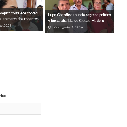
mpico fortalece control
“PO
Lupe González anuncia regreso político
ia en mercados rodantes
ISS
y busca alcaldía de Ciudad Madero
 de 2026
7
7 de agosto de 2026
nico