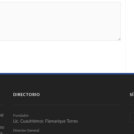
DIRECTORIO
S
el
Fundador
Lic. Cuauhtémoc Flamarique Torres
 su
Director General
 y