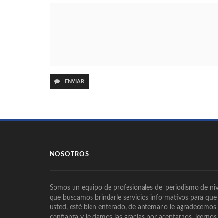
ENVIAR
NOSOTROS
Somos un equipo de profesionales del periodismo de niv
que buscamos brindarle servicios informativos para que
usted, esté bien enterado, de antemano le agradecemos
confianza y le damos las gracias por aceptarnos, leernos