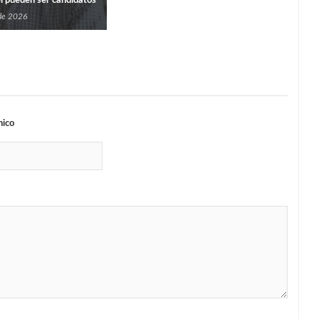
l pueden ser candidatos
 de 2026
nico