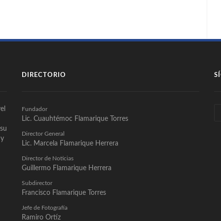
DIRECTORIO
S
el
Fundador
Lic. Cuauhtémoc Flamarique Torres
 su
Director General
 y
Lic. Marcela Flamarique Herrera
Director de Noticias
Guillermo Flamarique Herrera
Subdirector
Francisco Flamarique Torres
Jefe de Fotografía
Ramiro Ortíz