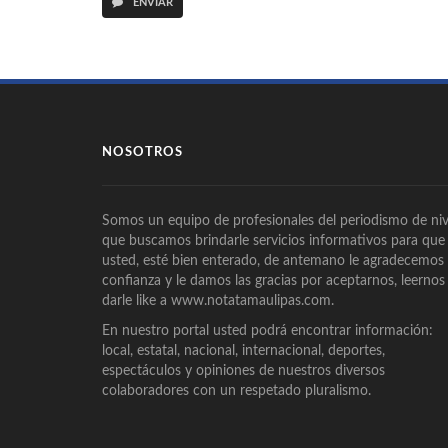
ENVIAR
NOSOTROS
Somos un equipo de profesionales del periodismo de niv
que buscamos brindarle servicios informativos para que
usted, esté bien enterado, de antemano le agradecemos
confianza y le damos las gracias por aceptarnos, leernos
darle like a www.notatamaulipas.com.
En nuestro portal usted podrá encontrar información:
local, estatal, nacional, internacional, deportes,
espectáculos y opiniones de nuestros diversos
colaboradores con un respetado pluralismo.