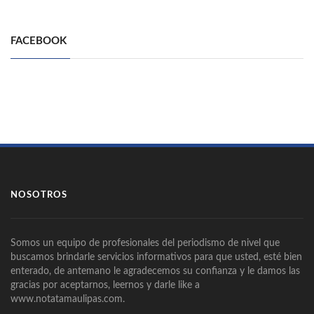
FACEBOOK
NOSOTROS
Somos un equipo de profesionales del periodismo de nivel que
buscamos brindarle servicios informativos para que usted, esté bien
enterado, de antemano le agradecemos su confianza y le damos las
gracias por aceptarnos, leernos y darle like a
www.notatamaulipas.com.