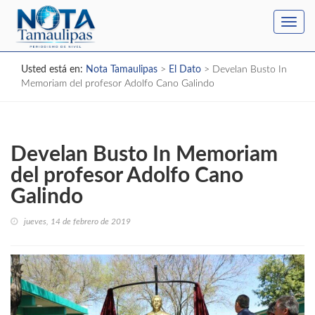
Toggl
navig
Usted está en:
Nota Tamaulipas
>
El Dato
>
Develan Busto In
Memoriam del profesor Adolfo Cano Galindo
Develan Busto In Memoriam
del profesor Adolfo Cano
Galindo
jueves, 14 de febrero de 2019