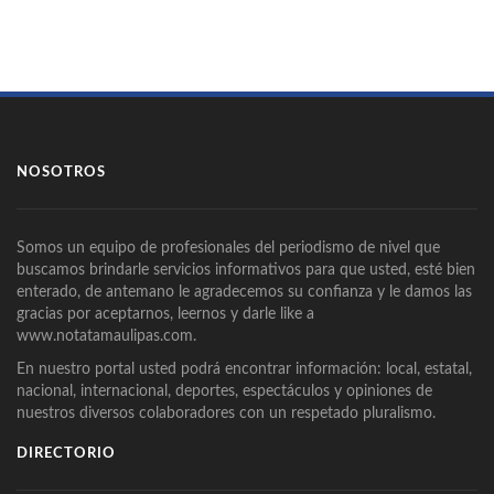
NOSOTROS
Somos un equipo de profesionales del periodismo de nivel que
buscamos brindarle servicios informativos para que usted, esté bien
enterado, de antemano le agradecemos su confianza y le damos las
gracias por aceptarnos, leernos y darle like a
www.notatamaulipas.com.
En nuestro portal usted podrá encontrar información: local, estatal,
nacional, internacional, deportes, espectáculos y opiniones de
nuestros diversos colaboradores con un respetado pluralismo.
DIRECTORIO