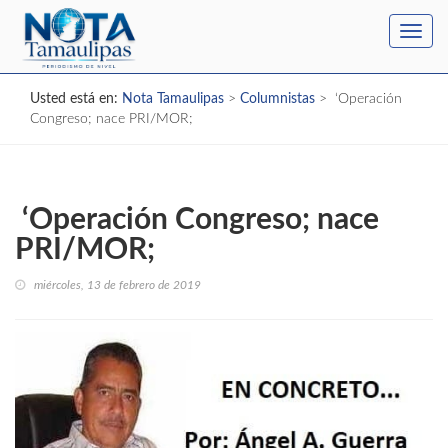
Toggl
navig
Usted está en:
Nota Tamaulipas
>
Columnistas
>
‘Operación
Congreso; nace PRI/MOR;
‘Operación Congreso; nace
PRI/MOR;
miércoles, 13 de febrero de 2019