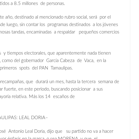
tidos a 8.5 millones de personas.
te año, destinado al mencionado rubro social, será por el
de luego, sin contar los programas destinados a los jóvenes
as famosas tandas, encaminadas a respaldar pequeños comercios
s y tiempos electorales, que aparentemente nada tienen
O, como del gobernador García Cabeza de Vaca, en la
s primeros spots del PAN Tamaulipas.
 precampañas, que durará un mes, hasta la tercera semana de
ar fuerte, en este periodo, buscando posicionar a sus
yoría relativa. Más los 14 escaños de
LIPAS: LEAL DORIA–
é Antonio Leal Doria, dijo que su partido no va a hacer
yor énfasis en la marca, o sea MORENA, y que el