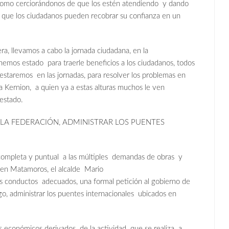
 como cerciorándonos de que los estén atendiendo y dando
 que los ciudadanos pueden recobrar su confianza en un
, llevamos a cabo la jornada ciudadana, en la
emos estado para traerle beneficios a los ciudadanos, todos
 estaremos en las jornadas, para resolver los problemas en
Kernion, a quien ya a estas alturas muchos le ven
estado.
A FEDERACIÓN, ADMINISTRAR LOS PUENTES
mpleta y puntual a las múltiples demandas de obras y
 en Matamoros, el alcalde Mario
conductos adecuados, una formal petición al gobierno de
argo, administrar los puentes internacionales ubicados en
conómicos derivados de la actividad que se realiza a