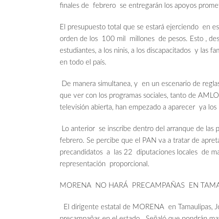
finales de febrero se entregarán los apoyos prome
El presupuesto total que se estará ejerciendo en es
orden de los 100 mil millones de pesos. Esto , des
estudiantes, a los ninis, a los discapacitados y l
en todo el país.
De manera simultanea, y en un escenario de regla
que ver con los programas sociales, tanto de AML
televisión abierta, han empezado a aparecer ya lo
Lo anterior se inscribe dentro del arranque de las
febrero. Se percibe que el PAN va a tratar de apret
precandidatos a las 22 diputaciones locales de ma
representación proporcional.
MORENA NO HARÁ PRECAMPAÑAS EN TAMAU
El dirigente estatal de MORENA en Tamaulipas, Jos
precampañas en el estado. Señaló que pondrán ma