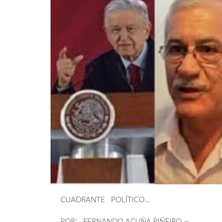
CUADRANTE POLÍTICO…
POR: FERNANDO ACUÑA PIÑEIRO.—