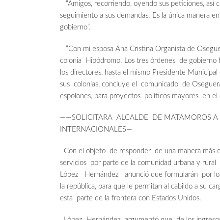
“Amigos, recorriendo, oyendo sus peticiones, así
seguimiento a sus demandas. Es la única manera en
gobierno”.
“Con mi esposa Ana Cristina Organista de Oseguera
colonia Hipódromo. Los tres órdenes de gobierno h
los directores, hasta el mismo Presidente Municipal
sus colonias, concluye el comunicado de Oseguera 
espolones, para proyectos políticos mayores en el 
——SOLICITARA ALCALDE DE MATAMOROS A L
INTERNACIONALES—
Con el objeto de responder de una manera más co
servicios por parte de la comunidad urbana y rural
López Hernández anunció que formularán por los 
la república, para que le permitan al cabildo a su c
esta parte de la frontera con Estados Unidos.
López Hernández argumentó que de los ingresos e