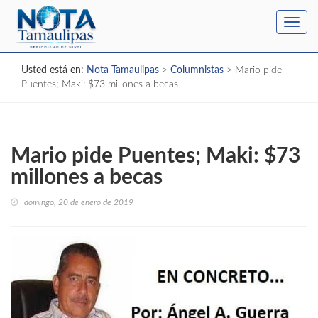
Toggl
navig
Usted está en:
Nota Tamaulipas
>
Columnistas
>
Mario pide
Puentes; Maki: $73 millones a becas
Mario pide Puentes; Maki: $73
millones a becas
domingo, 20 de enero de 2019