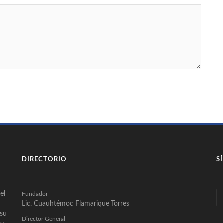
DIRECTORIO
S
el
Fundador
Lic. Cuauhtémoc Flamarique Torres
 su
Director General