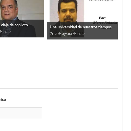
viaja de copiloto.
Una universidad de nuestros tiempos…
 de 2026
6 de agosto de 2026
Un p
6
nico