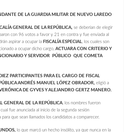
ANTE DE LA GUARDIA MILITAR DE NUEVO LAREDO
SCALÍA GENERAL DE LA REPÚBLICA,
se deberían de elegir
baron con 96 votos a favor y 21 en contra y fue enviada al
drán aspirar a ocupar la
FISCALÍA ESPECIAL
, los cuales son
ccionado a ocupar dicho cargo,
ACTUARA CON CRITERIO Y
NCIONARIO Y SERVIDOR PÚBLICO QUE COMETA
IEZ PARTICIPANTES PARA EL CARGO DE FISCAL
EPÚBLICA ANDRÉS MANUEL LÓPEZ OBRADOR,
eligió a
 VERÓNICA DE GYVES Y ALEJANDRO GERTZ MANERO.
CAL GENERAL DE LA REPÚBLICA
, los nombres fueron
cual fue anunciada al inicio de la segunda sesión
cia para que sean llamados los candidatos a comparecer.
GUNDOS,
lo que marcó un hecho insólito, ya que nunca en la