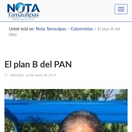
Toggl
navig
Usted está en:
Nota Tamaulipas
>
Columnistas
>
El plan B del
PAN
El plan B del PAN
miércoles, 16 de enero de 2019