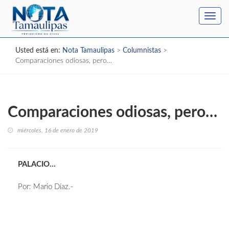
Toggl
navig
Usted está en:
Nota Tamaulipas
>
Columnistas
>
Comparaciones odiosas, pero…
Comparaciones odiosas, pero…
miércoles, 16 de enero de 2019
PALACIO…
Por: Mario Díaz.-