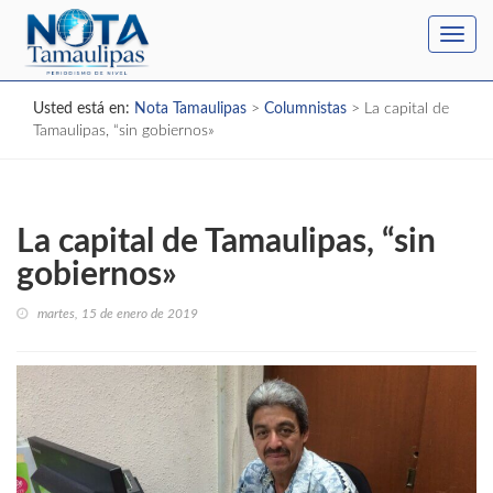
Toggl
navig
Usted está en:
Nota Tamaulipas
>
Columnistas
>
La capital de
Tamaulipas, “sin gobiernos»
La capital de Tamaulipas, “sin
gobiernos»
martes, 15 de enero de 2019