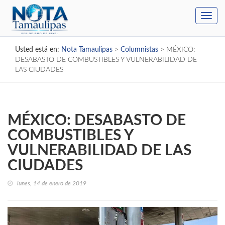
Toggl
navig
Usted está en:
Nota Tamaulipas
>
Columnistas
>
MÉXICO:
DESABASTO DE COMBUSTIBLES Y VULNERABILIDAD DE
LAS CIUDADES
MÉXICO: DESABASTO DE
COMBUSTIBLES Y
VULNERABILIDAD DE LAS
CIUDADES
lunes, 14 de enero de 2019