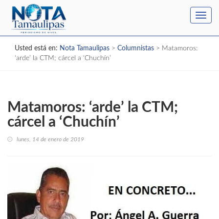
Toggl
navig
Usted está en:
Nota Tamaulipas
>
Columnistas
>
Matamoros:
‘arde’ la CTM; cárcel a ‘Chuchín’
Matamoros: ‘arde’ la CTM;
cárcel a ‘Chuchín’
lunes, 14 de enero de 2019