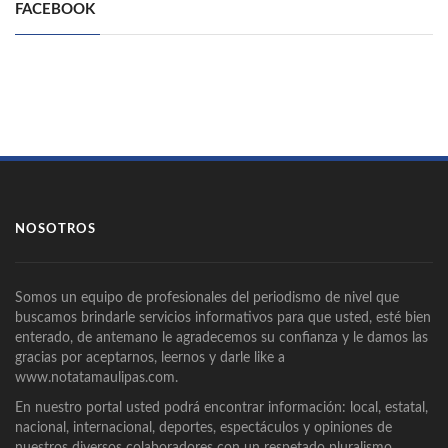
FACEBOOK
NOSOTROS
Somos un equipo de profesionales del periodismo de nivel que
buscamos brindarle servicios informativos para que usted, esté bien
enterado, de antemano le agradecemos su confianza y le damos las
gracias por aceptarnos, leernos y darle like a
www.notatamaulipas.com.
En nuestro portal usted podrá encontrar información: local, estatal,
nacional, internacional, deportes, espectáculos y opiniones de
nuestros diversos colaboradores con un respetado pluralismo.