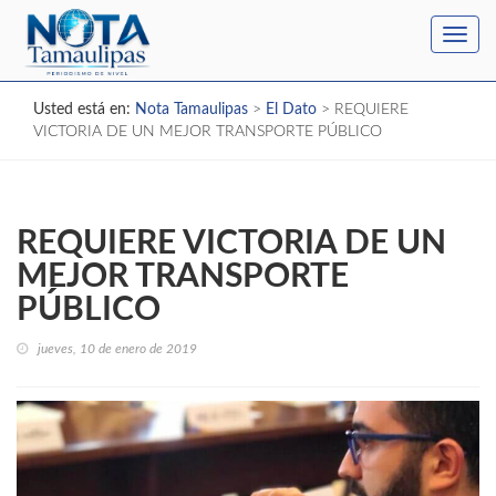
Toggl
navig
Usted está en:
Nota Tamaulipas
>
El Dato
>
REQUIERE
VICTORIA DE UN MEJOR TRANSPORTE PÚBLICO
REQUIERE VICTORIA DE UN
MEJOR TRANSPORTE
PÚBLICO
jueves, 10 de enero de 2019