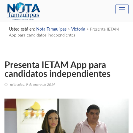
Toggl
navig
Usted está en:
Nota Tamaulipas
>
Victoria
>
Presenta IETAM
App para candidatos independientes
Presenta IETAM App para
candidatos independientes
miércoles, 9 de enero de 2019