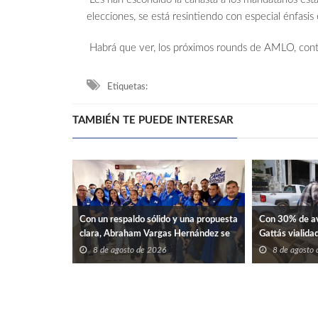
elecciones, se está resintiendo con especial énfasis 
Habrá que ver, los próximos rounds de AMLO, contr
Etiquetas:
TAMBIÉN TE PUEDE INTERESAR
Con un respaldo sólido y una propuesta
Con 30% de av
clara, Abraham Vargas Hernández se
Gattás vialidad
perfila como una opción renovadora
8 de agosto de 2026
8 de agosto
para liderar el SNTISSSTE en
Tamaulipas.