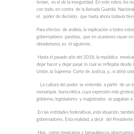
tenían, es el de la inseguridad. En este rubro, los 
con todo, en contra de la llamada Guardia Nacional
el poder de decisión, que hasta ahora todavía tien
Para efectos de análisis, la explicación a todos esto
gobernadores panistas, que en ocasiones rayan en e
obradorismo, es el siguiente:
Hasta el pasado año del 2018, la república mexica
dejar hacer y dejar pasar, lo cual se reflejaba desde
Unión, la Suprema Corte de Justicia, y…sí atinó us
La cultura del poder, se entendía a partir de un b
monarquía burocrática, cuya expresión más grotesca,
gobierno, legisladores y magistrados se pagaban a 
En las entidades federativas, está situación, tambié
gobernadores. Esta realidad, a decir del Presiden
Hoy, como mexicanos y tamaulipecos observamos l