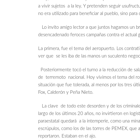
a vivir sujetos a la ley. Y pretenden seguir usufruct
no era utilizado para beneficiar al pueblo, sino par
Lo invito amigo lector a que juntos hagamos un br
desencadenado feroces campañas contra el actual g
La primera, fue el tema del aeropuerto. Los contrat
ver que se les iba de las manos un suculento negoc
Posteriormente tocó el turno a la reducción de sala
de terremoto nacional. Hoy vivimos el tema del rob
situación que fue tolerada, al menos por los tres ú
Fox, Calderón y Peña Nieto.
La clave de todo este desorden y de los criminales 
largo de los últimos 20 años, no invirtieron en log
paraestatal quedará a la intemperie, como una mina
escrúpulos, como los de las torres de PEMEX, que a
reportaron. Estaban en el ajo.