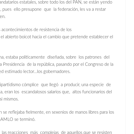
mandatarios estatales, sobre todo los del PAN, se están yendo
, pues ello presupone que la federación, les va a restar
en.
s acontecimientos de resistencia de los
l abierto boicot hacia el cambio que pretende establecer el
na, estaba políticamente diseñada, sobre los patrones del
 la Presidencia de la república, pasando por el Congreso de la
ted estimado lector…los gobernadores.
ipartidismo cómplice que llegó a producir, una especie de
 eran los escandalosos salarios que, altos funcionarios del
si mismos.
n se reflejaba fielmente, en sexenios de manos libres para los
te AMLO se terminó.
as reacciones más complejas de aquellos que se resisten