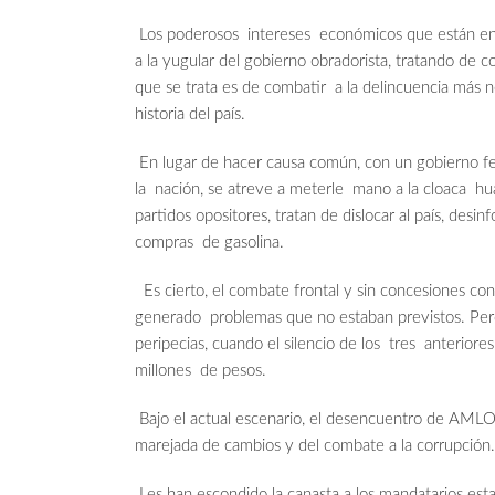
Los poderosos intereses económicos que están en 
a la yugular del gobierno obradorista, tratando de
que se trata es de combatir a la delincuencia más 
historia del país.
En lugar de hacer causa común, con un gobierno fed
la nación, se atreve a meterle mano a la cloaca hua
partidos opositores, tratan de dislocar al país, desi
compras de gasolina.
Es cierto, el combate frontal y sin concesiones con
generado problemas que no estaban previstos. Pero 
peripecias, cuando el silencio de los tres anteriores
millones de pesos.
Bajo el actual escenario, el desencuentro de AMLO 
marejada de cambios y del combate a la corrupción.
Les han escondido la canasta a los mandatarios esta