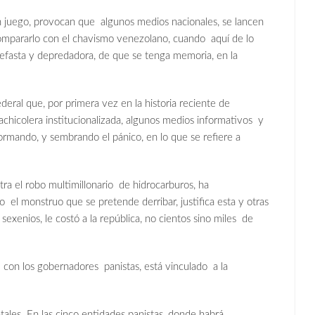
juego, provocan que algunos medios nacionales, se lancen
 compararlo con el chavismo venezolano, cuando aquí de lo
nefasta y depredadora, de que se tenga memoria, en la
eral que, por primera vez en la historia reciente de
chicolera institucionalizada, algunos medios informativos y
nformando, y sembrando el pánico, en lo que se refiere a
tra el robo multimillonario de hidrocarburos, ha
el monstruo que se pretende derribar, justifica esta y otras
 sexenios, le costó a la república, no cientos sino miles de
con los gobernadores panistas, está vinculado a la
tales. En las cinco entidades panistas, donde habrá