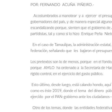
POR: FERNANDO ACUÑA PIÑEIRO.-
Acostumbrados a manotear y a ejercer el presupue
gobernadores del país, y de manera especial algun
escandalizando porque, sienten que el gobierno de 
partidistas, tal y como sí lo hizo Enrique Peña Niet
En el caso de Tamaulipas, la administración estata
federación, señalando que les bajaron el presupues
Los pretextos son lo de menos, porque en el fondo, 
porque AMLO ha ordenado a la Secretaría de Hacie
rígido control, en el ejercicio del gasto público.
Esto último, desde luego, está calando hondo, aquí 
como es éste 2019, donde el tema del dinero público
ejercido por el PAN-gobierno ante los ciudadanos—r
Otro de los temas, donde las entidades federativa