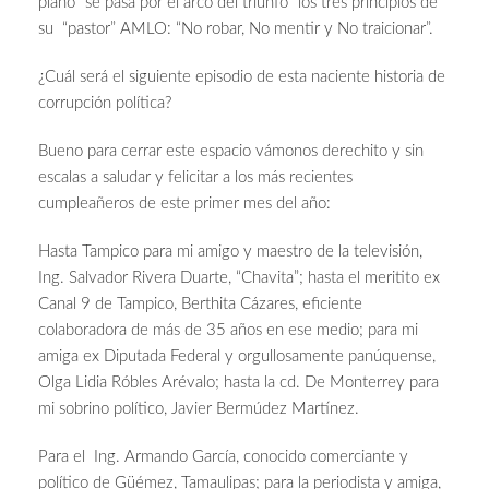
plano “se pasa por el arco del triunfo” los tres principios de
su “pastor” AMLO: “No robar, No mentir y No traicionar”.
¿Cuál será el siguiente episodio de esta naciente historia de
corrupción política?
Bueno para cerrar este espacio vámonos derechito y sin
escalas a saludar y felicitar a los más recientes
cumpleañeros de este primer mes del año:
Hasta Tampico para mi amigo y maestro de la televisión,
Ing. Salvador Rivera Duarte, “Chavita”; hasta el meritito ex
Canal 9 de Tampico, Berthita Cázares, eficiente
colaboradora de más de 35 años en ese medio; para mi
amiga ex Diputada Federal y orgullosamente panúquense,
Olga Lidia Róbles Arévalo; hasta la cd. De Monterrey para
mi sobrino político, Javier Bermúdez Martínez.
Para el Ing. Armando García, conocido comerciante y
político de Güémez, Tamaulipas; para la periodista y amiga,