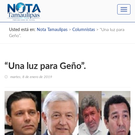
Toggl
navig
Usted está en:
Nota Tamaulipas
>
Columnistas
>
“Una luz para
Geño”.
“Una luz para Geño”.
martes, 8 de enero de 2019