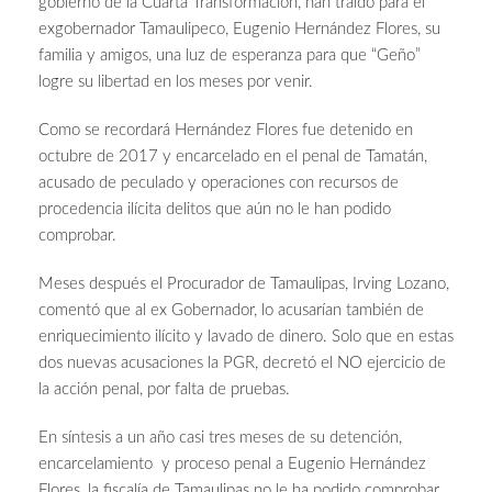
gobierno de la Cuarta Transformación, han traído para el
exgobernador Tamaulipeco, Eugenio Hernández Flores, su
familia y amigos, una luz de esperanza para que “Geño”
logre su libertad en los meses por venir.
Como se recordará Hernández Flores fue detenido en
octubre de 2017 y encarcelado en el penal de Tamatán,
acusado de peculado y operaciones con recursos de
procedencia ilícita delitos que aún no le han podido
comprobar.
Meses después el Procurador de Tamaulipas, Irving Lozano,
comentó que al ex Gobernador, lo acusarían también de
enriquecimiento ilícito y lavado de dinero. Solo que en estas
dos nuevas acusaciones la PGR, decretó el NO ejercicio de
la acción penal, por falta de pruebas.
En síntesis a un año casi tres meses de su detención,
encarcelamiento y proceso penal a Eugenio Hernández
Flores, la fiscalía de Tamaulipas no le ha podido comprobar