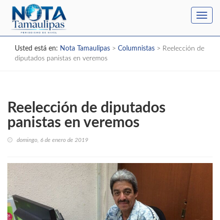
Toggl
navig
Usted está en:
Nota Tamaulipas
>
Columnistas
>
Reelección de
diputados panistas en veremos
Reelección de diputados
panistas en veremos
domingo, 6 de enero de 2019