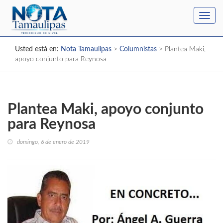
Toggl
navig
Usted está en:
Nota Tamaulipas
>
Columnistas
>
Plantea Maki,
apoyo conjunto para Reynosa
Plantea Maki, apoyo conjunto
para Reynosa
domingo, 6 de enero de 2019