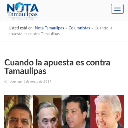
Toggl
navig
Usted está en:
Nota Tamaulipas
>
Columnistas
>
Cuando la
apuesta es contra Tamaulipas
Cuando la apuesta es contra
Tamaulipas
domingo, 6 de enero de 2019