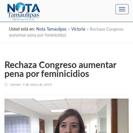
Toggl
navig
Usted está en:
Nota Tamaulipas
>
Victoria
>
Rechaza Congreso
aumentar pena por feminicidios
Rechaza Congreso aumentar
pena por feminicidios
viernes, 4 de enero de 2019