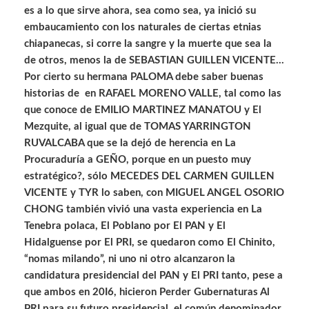
es a lo que sirve ahora, sea como sea, ya inició su
embaucamiento con los naturales de ciertas etnias
chiapanecas, si corre la sangre y la muerte que sea la
de otros, menos la de SEBASTIAN GUILLEN VICENTE…
Por cierto su hermana PALOMA debe saber buenas
historias de en RAFAEL MORENO VALLE, tal como las
que conoce de EMILIO MARTINEZ MANATOU y El
Mezquite, al igual que de TOMAS YARRINGTON
RUVALCABA que se la dejó de herencia en La
Procuraduría a GEÑO, porque en un puesto muy
estratégico?, sólo MECEDES DEL CARMEN GUILLEN
VICENTE y TYR lo saben, con MIGUEL ANGEL OSORIO
CHONG también vivió una vasta experiencia en La
Tenebra polaca, El Poblano por El PAN y El
Hidalguense por El PRI, se quedaron como El Chinito,
“nomas milando”, ni uno ni otro alcanzaron la
candidatura presidencial del PAN y El PRI tanto, pese a
que ambos en 20I6, hicieron Perder Gubernaturas Al
PRI para su futuro presidencial, el común denominador