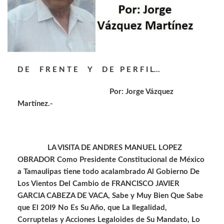
D E F R E N T E Y D E P E R F I L…
Por: Jorge Vázquez
Martínez.-
LA VISITA DE ANDRES MANUEL LOPEZ
OBRADOR Como Presidente Constitucional de México
a Tamaulipas tiene todo acalambrado Al Gobierno De
Los Vientos Del Cambio de FRANCISCO JAVIER
GARCIA CABEZA DE VACA, Sabe y Muy Bien Que Sabe
que El 20I9 No Es Su Año, que La Ilegalidad,
Corruptelas y Acciones Legaloides de Su Mandato, Lo