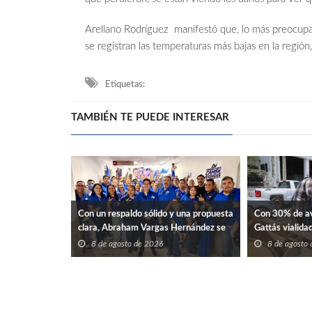
Arellano Rodríguez manifestó que, lo más preocu
se registran las temperaturas más bajas en la región
Etiquetas:
TAMBIÉN TE PUEDE INTERESAR
Con un respaldo sólido y una propuesta
Con 30% de av
clara, Abraham Vargas Hernández se
Gattás vialidad
perfila como una opción renovadora
8 de agosto de 2026
8 de agosto
para liderar el SNTISSSTE en
Tamaulipas.