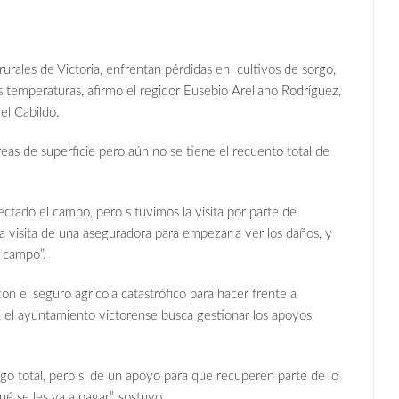
rales de Victoria, enfrentan pérdidas en cultivos de sorgo,
jas temperaturas, afirmo el regidor Eusebio Arellano Rodríguez,
el Cabildo.
as de superficie pero aún no se tiene el recuento total de
fectado el campo, pero s tuvimos la visita por parte de
 visita de una aseguradora para empezar a ver los daños, y
 campo”.
n el seguro agrícola catastrófico para hacer frente a
 el ayuntamiento victorense busca gestionar los apoyos
go total, pero sí de un apoyo para que recuperen parte de lo
é se les va a pagar”, sostuvo.