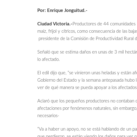
Por: Enrique Jonguitud.-
Ciudad Victoria.-
Productores de 44 comunidades ru
maíz, frijol y cítricos, como consecuencia de las ba
presidente de la Comisión de Productividad Rural d
Señaló que se estima daños en unas de 3 mil hectáre
lo afectado.
El edil dijo que, “se vinieron unas heladas y están a
Gobierno del Estado y la semana antepasada hubo la
ver de qué manera se pueda apoyar a los afectados
Aclaró que los pequeños productores no contaban co
afectaciones por fenómenos naturales, sin embargo,
necesarios-
“Va a haber un apoyo, no se está hablando de un pa
que perdieron, se están viendo los daños para ver qu