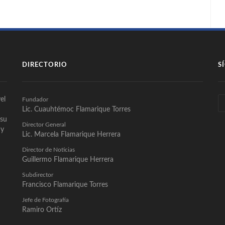
DIRECTORIO
S
el
Fundador
Lic. Cuauhtémoc Flamarique Torres
 su
Director General
 y
Lic. Marcela Flamarique Herrera
Director de Noticias
Guillermo Flamarique Herrera
Subdirector
Francisco Flamarique Torres
Jefe de Fotografía
Ramiro Ortíz