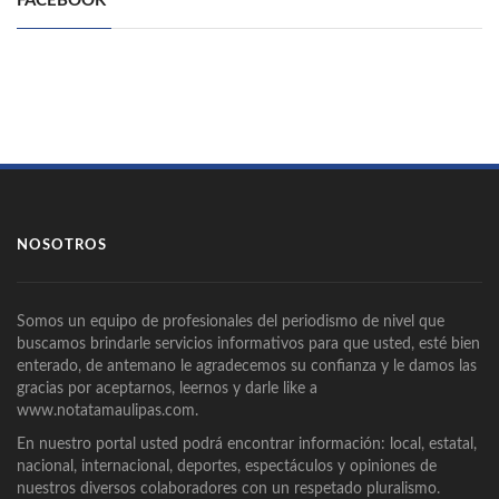
FACEBOOK
NOSOTROS
Somos un equipo de profesionales del periodismo de nivel que
buscamos brindarle servicios informativos para que usted, esté bien
enterado, de antemano le agradecemos su confianza y le damos las
gracias por aceptarnos, leernos y darle like a
www.notatamaulipas.com.
En nuestro portal usted podrá encontrar información: local, estatal,
nacional, internacional, deportes, espectáculos y opiniones de
nuestros diversos colaboradores con un respetado pluralismo.