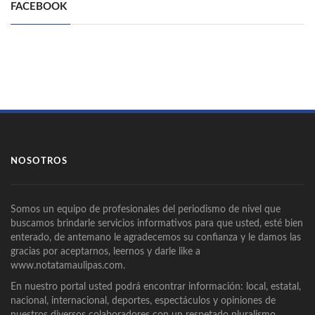
FACEBOOK
NOSOTROS
Somos un equipo de profesionales del periodismo de nivel que
buscamos brindarle servicios informativos para que usted, esté bien
enterado, de antemano le agradecemos su confianza y le damos las
gracias por aceptarnos, leernos y darle like a
www.notatamaulipas.com.
En nuestro portal usted podrá encontrar información: local, estatal,
nacional, internacional, deportes, espectáculos y opiniones de
nuestros diversos colaboradores con un respetado pluralismo.