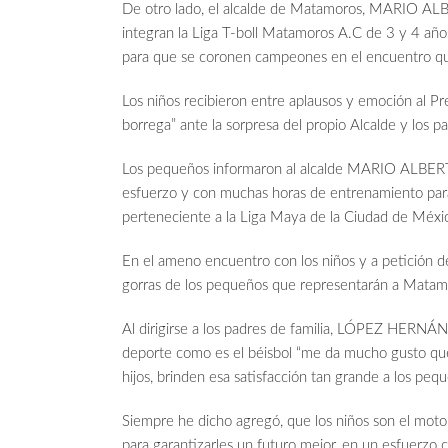
De otro lado, el alcalde de Matamoros, MARIO 
integran la Liga T-boll Matamoros A.C de 3 y 4 año
para que se coronen campeones en el encuentro qu
Los niños recibieron entre aplausos y emoción al Pre
borrega” ante la sorpresa del propio Alcalde y los p
Los pequeños informaron al alcalde MARIO ALB
esfuerzo y con muchas horas de entrenamiento para
perteneciente a la Liga Maya de la Ciudad de Méxi
En el ameno encuentro con los niños y a petición de
gorras de los pequeños que representarán a Matamoro
Al dirigirse a los padres de familia, LÓPEZ HERNÁND
deporte como es el béisbol “me da mucho gusto que
hijos, brinden esa satisfacción tan grande a los pequ
Siempre he dicho agregó, que los niños son el motor
para garantizarles un futuro mejor, en un esfuerzo c