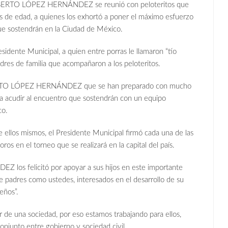
ALBERTO LÓPEZ HERNÁNDEZ se reunió con peloteritos que
s de edad, a quienes los exhortó a poner el máximo esfuerzo
e sostendrán en la Ciudad de México.
sidente Municipal, a quien entre porras le llamaron “tío
adres de familia que acompañaron a los peloteritos.
ERTO LÓPEZ HERNÁNDEZ que se han preparado con mucho
 acudir al encuentro que sostendrán con un equipo
co.
 ellos mismos, el Presidente Municipal firmó cada una de las
s en el torneo que se realizará en la capital del país.
EZ los felicitó por apoyar a sus hijos en este importante
 padres como ustedes, interesados en el desarrollo de su
eños”.
 de una sociedad, por eso estamos trabajando para ellos,
onjunto entre gobierno y sociedad civil.