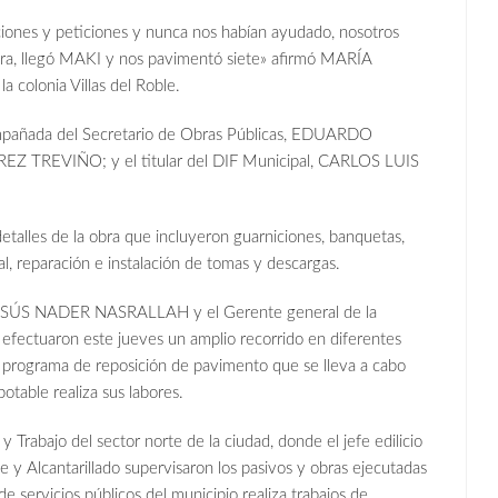
ciones y peticiones y nunca nos habían ayudado, nosotros
mira, llegó MAKI y nos pavimentó siete» afirmó MARÍA
colonia Villas del Roble.
ompañada del Secretario de Obras Públicas, EDUARDO
EZ TREVIÑO; y el titular del DIF Municipal, CARLOS LUIS
etalles de la obra que incluyeron guarniciones, banquetas,
l, reparación e instalación de tomas y descargas.
, JESÚS NADER NASRALLAH y el Gerente general de la
uaron este jueves un amplio recorrido en diferentes
el programa de reposición de pavimento que se lleva a cabo
otable realiza sus labores.
d y Trabajo del sector norte de la ciudad, donde el jefe edilicio
e y Alcantarillado supervisaron los pasivos y obras ejecutadas
de servicios públicos del municipio realiza trabajos de