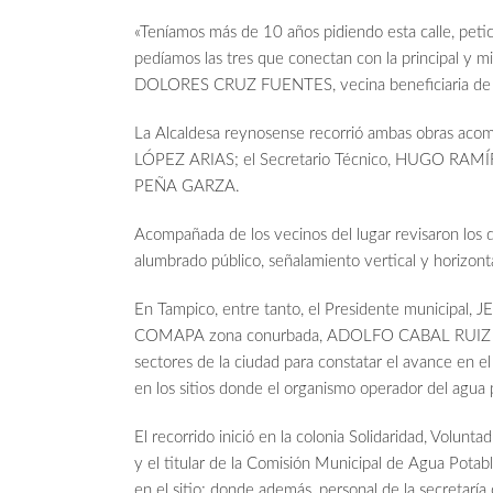
«Teníamos más de 10 años pidiendo esta calle, peti
pedíamos las tres que conectan con la principal y 
DOLORES CRUZ FUENTES, vecina beneficiaria de la 
La Alcaldesa reynosense recorrió ambas obras ac
LÓPEZ ARIAS; el Secretario Técnico, HUGO RAMÍR
PEÑA GARZA.
Acompañada de los vecinos del lugar revisaron los d
alumbrado público, señalamiento vertical y horizonta
En Tampico, entre tanto, el Presidente municipal
COMAPA zona conurbada, ADOLFO CABAL RUIZ efect
sectores de la ciudad para constatar el avance en 
en los sitios donde el organismo operador del agua p
El recorrido inició en la colonia Solidaridad, Volunta
y el titular de la Comisión Municipal de Agua Potabl
en el sitio; donde además, personal de la secretaría 