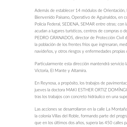
Además de establecer 14 módulos de Orientación, I
Bienvenido Paisano, Operativo de Aguinaldos, en coo
Policía Federal, SEDENA, SEMAR entre otras; con la
acudan a lugares turísticos, centros de compras o d
PEDRO GRANADOS, director de Protección Civil de
la población de los frentes fríos que ingresaran, me
navideños, y otros riesgos y enfermedades propias 
Particularmente esta dirección mantendrá servicio l
Victoria, El Mante y Altamira.
En Reynosa, a propósito, los trabajos de pavimentac
jueves la doctora MAKI ESTHER ORTIZ DOMÍNGUEZ s
tras los trabajos con concreto hidráulico en una sup
Las acciones se desarrollaron en la calle La Montañ
la colonia Villas del Roble, formando parte del pro
que en los últimos dos años, supera las 450 calles 