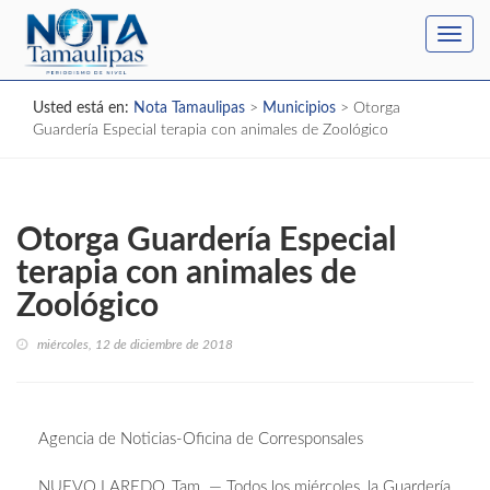
Toggl
navig
Usted está en:
Nota Tamaulipas
>
Municipios
>
Otorga
Guardería Especial terapia con animales de Zoológico
Otorga Guardería Especial
terapia con animales de
Zoológico
miércoles, 12 de diciembre de 2018
Agencia de Noticias-Oficina de Corresponsales
NUEVO LAREDO, Tam. — Todos los miércoles, la Guardería