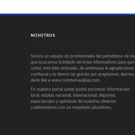
NOSOTROS
Somos un equipo de profesionales del periodismo de niv
que buscamos brindarle servicios informativos para que
usted, esté bien enterado, de antemano le agradecemos
confianza y le damos las gracias por aceptarnos, leernos
darle like a www.notatamaulipas.com.
En nuestro portal usted podrá encontrar información:
local, estatal, nacional, internacional, deportes,
espectáculos y opiniones de nuestros diversos
colaboradores con un respetado pluralismo.