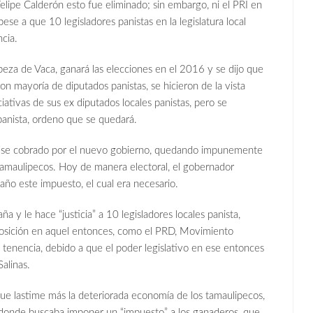
elipe Calderón esto fue eliminado; sin embargo, ni el PRI en
pese a que 10 legisladores panistas en la legislatura local
ncia.
eza de Vaca, ganará las elecciones en el 2016 y se dijo que
con mayoría de diputados panistas, se hicieron de la vista
iativas de sus ex diputados locales panistas, pero se
panista, ordeno que se quedará.
uese cobrado por el nuevo gobierno, quedando impunemente
 tamaulipecos. Hoy de manera electoral, el gobernador
ño este impuesto, el cual era necesario.
y le hace “justicia” a 10 legisladores locales panista,
oposición en aquel entonces, como el PRD, Movimiento
 tenencia, debido a que el poder legislativo en ese entonces
alinas.
ue lastime más la deteriorada economía de los tamaulipecos,
 donde buscaba imponer un “impuesto” a los ganaderos, que