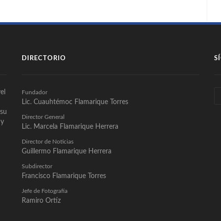
DIRECTORIO
S
el
Fundador
Lic. Cuauhtémoc Flamarique Torres
 su
Director General
 y
Lic. Marcela Flamarique Herrera
Director de Noticias
Guillermo Flamarique Herrera
Subdirector
Francisco Flamarique Torres
Jefe de Fotografía
Ramiro Ortíz