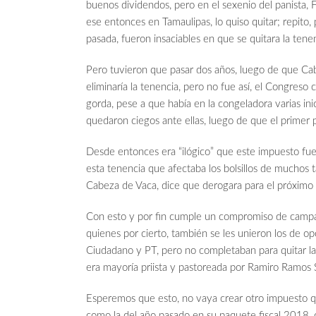
buenos dividendos, pero en el sexenio del panista, F
ese entonces en Tamaulipas, lo quiso quitar; repito, 
pasada, fueron insaciables en que se quitara la tene
Pero tuvieron que pasar dos años, luego de que Cab
eliminaría la tenencia, pero no fue así, el Congreso 
gorda, pese a que había en la congeladora varias inic
quedaron ciegos ante ellas, luego de que el primer 
Desde entonces era “ilógico” que este impuesto f
esta tenencia que afectaba los bolsillos de muchos
Cabeza de Vaca, dice que derogara para el próximo a
Con esto y por fin cumple un compromiso de campaña 
quienes por cierto, también se les unieron los de 
Ciudadano y PT, pero no completaban para quitar la
era mayoría priista y pastoreada por Ramiro Ramos S
Esperemos que esto, no vaya crear otro impuesto q
como la del año pasado en su paquete fiscal 2018,