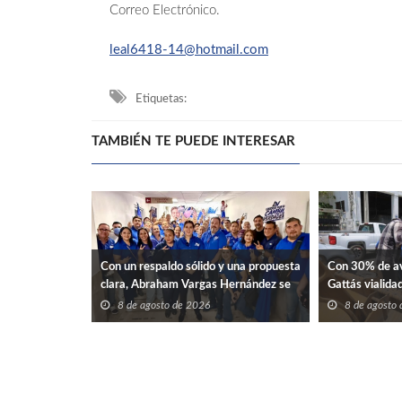
Correo Electrónico.
leal6418-14@hotmail.com
Etiquetas:
TAMBIÉN TE PUEDE INTERESAR
Con un respaldo sólido y una propuesta
Con 30% de av
clara, Abraham Vargas Hernández se
Gattás vialidad
perfila como una opción renovadora
8 de agosto de 2026
8 de agosto
para liderar el SNTISSSTE en
Tamaulipas.