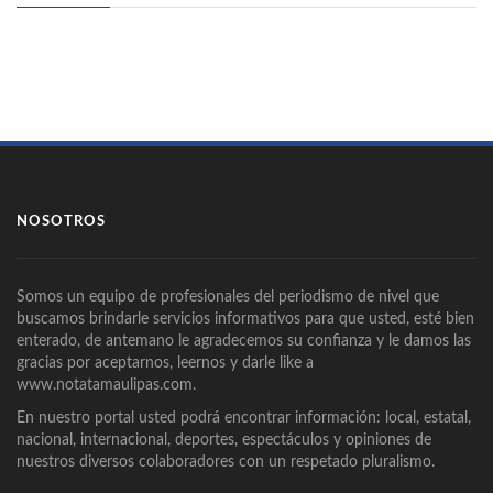
NOSOTROS
Somos un equipo de profesionales del periodismo de nivel que
buscamos brindarle servicios informativos para que usted, esté bien
enterado, de antemano le agradecemos su confianza y le damos las
gracias por aceptarnos, leernos y darle like a
www.notatamaulipas.com.
En nuestro portal usted podrá encontrar información: local, estatal,
nacional, internacional, deportes, espectáculos y opiniones de
nuestros diversos colaboradores con un respetado pluralismo.