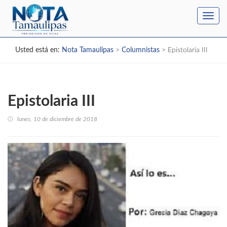
Toggl
navig
Usted está en:
Nota Tamaulipas
>
Columnistas
>
Epistolaria III
Epistolaria III
lunes, 10 de diciembre de 2018