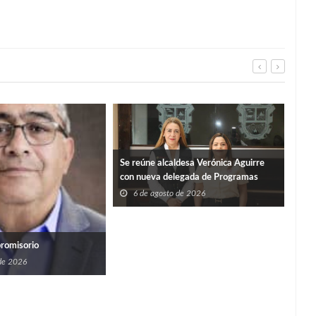
Se reúne alcaldesa Verónica Aguirre
con nueva delegada de Programas
Federales en Tamaulipas
6 de agosto de 2026
Y S
promisorio
PER
 de 2026
6