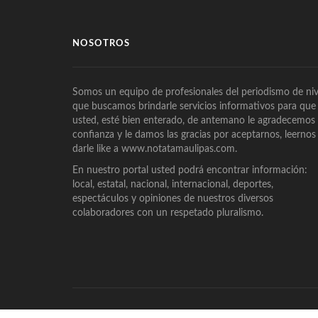
NOSOTROS
Somos un equipo de profesionales del periodismo de niv
que buscamos brindarle servicios informativos para que
usted, esté bien enterado, de antemano le agradecemos
confianza y le damos las gracias por aceptarnos, leernos
darle like a www.notatamaulipas.com.
En nuestro portal usted podrá encontrar información:
local, estatal, nacional, internacional, deportes,
espectáculos y opiniones de nuestros diversos
colaboradores con un respetado pluralismo.
© Derechos Reservados, 2018, Diseño por
Eberth