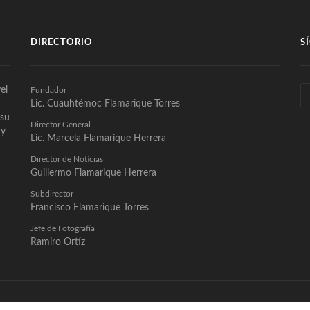
DIRECTORIO
S
el
Fundador
Lic. Cuauhtémoc Flamarique Torres
 su
Director General
 y
Lic. Marcela Flamarique Herrera
Director de Noticias
Guillermo Flamarique Herrera
Subdirector
Francisco Flamarique Torres
Jefe de Fotografía
Ramiro Ortíz